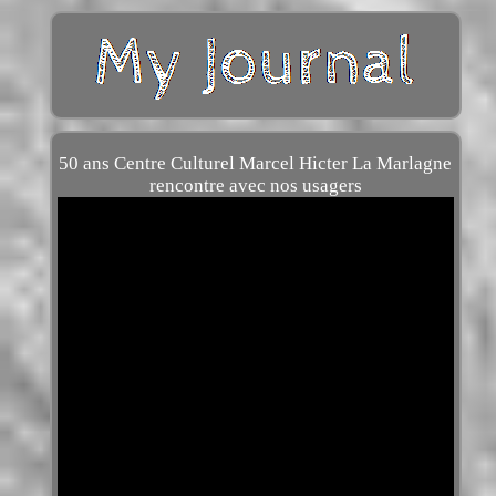
50 ans Centre Culturel Marcel Hicter La Marlagne
rencontre avec nos usagers