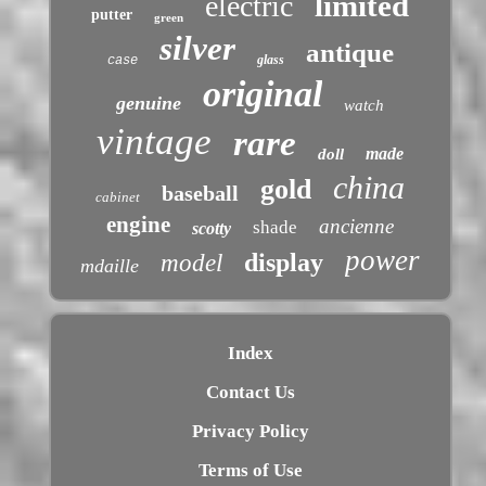
limited
electric
putter
green
silver
antique
glass
case
original
genuine
watch
vintage
rare
made
doll
china
gold
baseball
cabinet
engine
ancienne
shade
scotty
power
display
model
mdaille
Index
Contact Us
Privacy Policy
Terms of Use