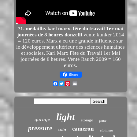
71. médaille. karl marx. fête du travail 1er mai
journées de 8 heures donzelli
vente kunker 2014
= 120 euros. Marx a eu une grande influence sur
le développement ultérieur des sciences humaines
et sociales. Karl Marx Fête du Travail 1er Mai
journées de 8 heures. Vente Rauch 2009 = 160
euros.
Share
Facebook
Twitter
light
garage
storage
potter
pressure
cameron
coin
christmas